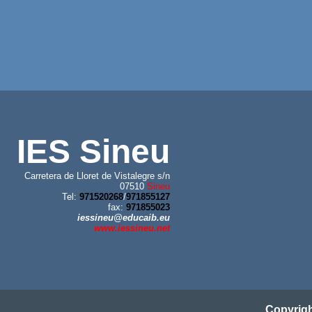
IES Sineu
Carretera de Lloret de Vistalegre s/n
07510
Sineu
Tel:
971520268
/
971855127
fax:
971855023
iessineu@educaib.eu
www.iessineu.net
Copyrig