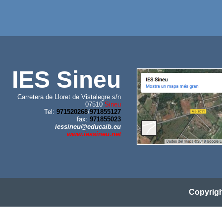
IES Sineu
Carretera de Lloret de Vistalegre s/n
07510
Sineu
Tel:
971520268
/
971855127
fax:
971855023
iessineu@educaib.eu
www.iessineu.net
Copyrig