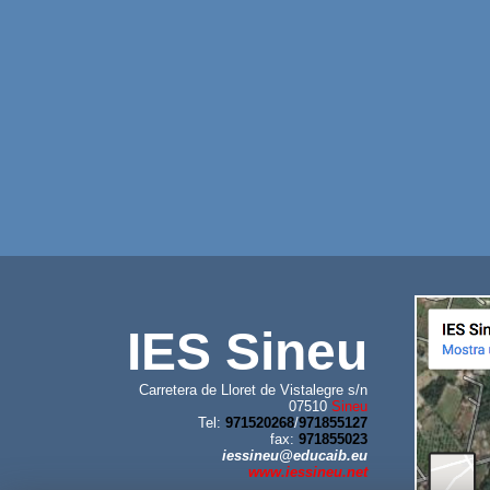
IES Sineu
Carretera de Lloret de Vistalegre s/n
07510
Sineu
Tel:
971520268
/
971855127
fax:
971855023
iessineu@educaib.eu
www.iessineu.net