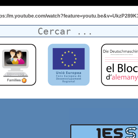
tps://m.youtube.com/watch?
feature=youtu.be&v=UkzP289K