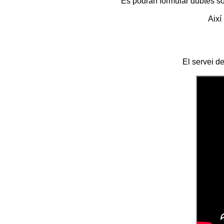
Es podran formular dubtes sob
Així
El servei d