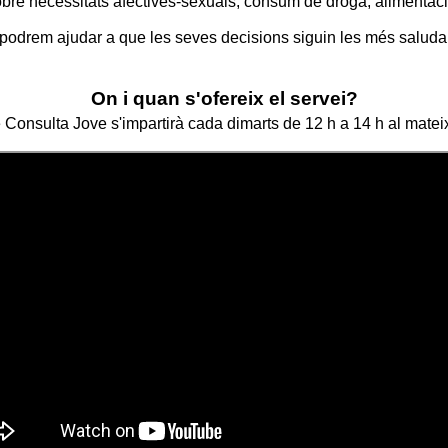
re necessitats afectives-sexuals, consum de droga, alimentació
 podrem ajudar a que les seves decisions siguin les més saluda
On i quan s'ofereix el servei?
e Consulta Jove s'impartirà cada dimarts de 12 h a 14 h al matei