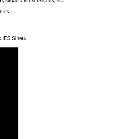
, situacions estressants, etc.
bles.
x IES Sineu.