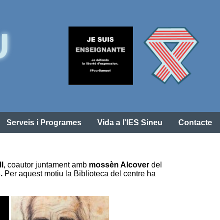
Serveis i Programes
Vida a l'IES Sineu
Contacte
l
, coautor juntament amb
mossèn Alcover
del
s.
Per aquest motiu la Biblioteca del centre ha