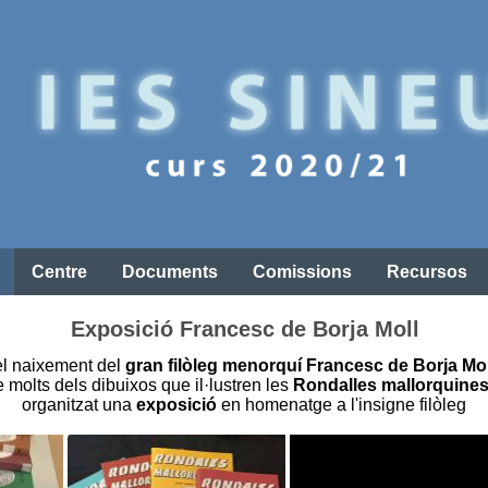
Centre
Documents
Comissions
Recursos
Exposició Francesc de Borja Moll
del naixement del
gran filòleg menorquí Francesc de Borja Mol
de molts dels dibuixos que il·lustren les
Rondalles mallorquine
organitzat una
exposició
en homenatge a l'insigne filòleg